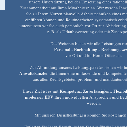
unsere Unterstützung bei der Umsetzung eines rationel
Zusammenarbeit mit Ihren Mitarbeitern an. Wir werden Ihn
Sie zu Ihrem Nutzen planvolle Arbeitstechniken eines mo
einführen können und Routinearbeiten systematisch erle
unterstützen wir Sie auch persönlich vor Ort zur Abfederung 
z. B. als Urlaubsvertretung oder mit Zusatzpe
Des Weiteren bieten wir alle Leistungen r
Personal - Buchhaltung - Rechnungswe
vor Ort und im Home-Office an.
Zur Abrundung unseres Leistungspaketes stehen wir in
Anwaltskanzlei
, die Ihnen eine umfassende und kompetent
aus allen Rechtsgebieten problem- und mandantenorie
Unser Ziel
Kompetenz
Zuverlässigkeit
Flexibil
ist es mit
,
,
moderner EDV
Ihren individuellen Ansprüchen und Bedü
werden.
Mit unseren Dienstleistungen können Sie kostengen
Entlasten Sie Ihren Betrieb, indem Sie nur für die Leistun