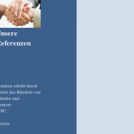
nsere
eferenzen
sondern erhöht durch
ehört das Bündeln von
läufen und
agement
 PC.
reich