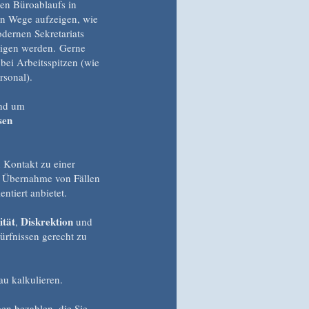
len Büroablaufs in
en Wege aufzeigen, wie
dernen Sekretariats
digen werden. Gerne
bei Arbeitsspitzen (wie
rsonal).
und um
sen
 Kontakt zu einer
e Übernahme von Fällen
ntiert anbietet.
ität
Diskrektion
,
und
rfnissen gerecht zu
au kalkulieren.
gen bezahlen, die Sie